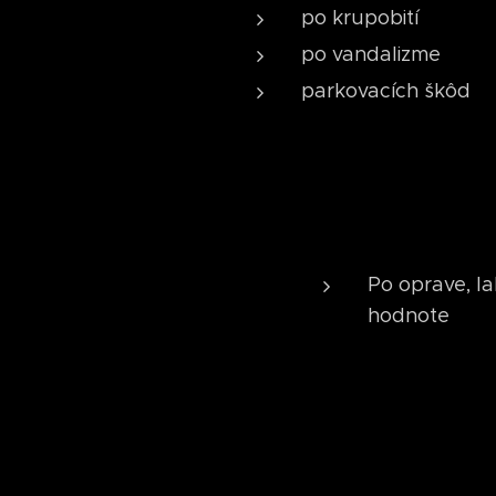
po krupobití
po vandalizme
parkovacích škôd
Po oprave, l
hodnote