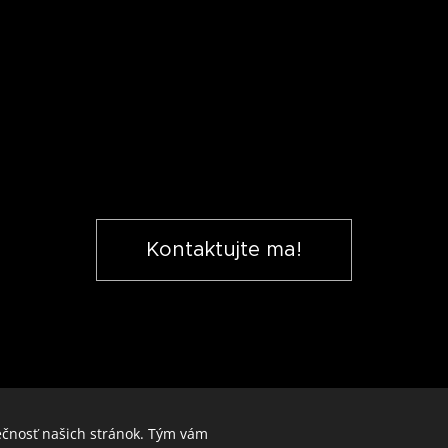
Kontaktujte ma!
ečnosť našich stránok. Tým vám
© 2024 Roland Zettl Vlčany Hlavná 85 -92584